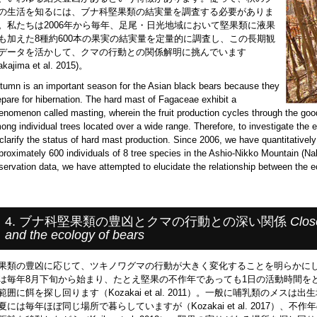
の生活を知るには、ブナ科堅果類の結実量を調査する必要がありま
。私たちは2006年から毎年、足尾・日光地域において堅果類に液果
も加えた8種約600本の果実の結実量を定量的に調査し、この長期観
データを活かして、クマの行動との関係解明に挑んでいます
akajima et al. 2015)。
tumn is an important season for the Asian black bears because they
epare for hibernation. The hard mast of Fagaceae exhibit a
enomenon called masting, wherein the fruit production cycles through the go
ong individual trees located over a wide range. Therefore, to investigate the 
 clarify the status of hard mast production. Since 2006, we have quantitatively 
proximately 600 individuals of 8 tree species in the Ashio-Nikko Mountain (Nak
servation data, we have attempted to elucidate the relationship between the ec
4. ブナ科堅果類の豊凶とクマの行動との深い関係
Clos
and the ecology of bears
果類の豊凶に応じて、ツキノワグマの行動が大きく変化することを明らかに
は毎年8月下旬から始まり、たとえ堅果の不作年であっても1日の活動時間をどんどん増やし
範囲に餌を探し回ります（Kozakai et al. 2011）。一般に哺乳類のメ
夏には毎年ほぼ同じ場所で暮らしていますが（Kozakai et al. 2017）