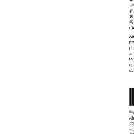
マ
す
類
察
(N
Au
pr
ph
am
to
ap
ob
堅
期
広
～