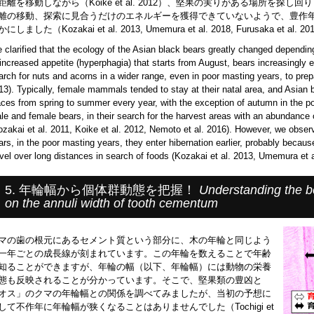
距離を移動しながら（Koike et al. 2012）、堅果の実りがある場所を探し
離の移動、探索に見合うだけのエネルギーを獲得できていないようで、豊作
にしました（Kozakai et al. 2013, Umemura et al. 2018, Furusaka et al. 2
 clarified that the ecology of the Asian black bears greatly changed dependin
 increased appetite (hyperphagia) that starts from August, bears increasingly e
arch for nuts and acorns in a wider range, even in poor masting years, to prepa
13). Typically, female mammals tended to stay at their natal area, and Asian
aces from spring to summer every year, with the exception of autumn in the po
le and female bears, in their search for the harvest areas with an abundance 
ozakai et al. 2011, Koike et al. 2012, Nemoto et al. 2016). However, we obse
ars, in the poor masting years, they enter hibernation earlier, probably becaus
avel over long distances in search of foods (Kozakai et al. 2013, Umemura et a
5. 年輪幅から個体群動態を把握！
Understanding the b
on the annuli width of tooth cementum
マの歯の根元にあるセメント質という部分に、木の年輪と同じよう
一年ごとの成長線が刻まれています。この年輪を数えることで年齢
知ることができますが、年輪の幅（以下、年輪幅）には動物の栄養
態も反映されることが分かっています。そこで、堅果類の豊凶と
オス」のクマの年輪幅との関係を調べてみましたが、当初の予想に
して不作年に年輪幅が狭くなることはありませんでした（Tochigi et