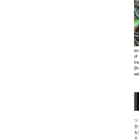
ec
of
tr
(K
wi
ツ
主
を
る