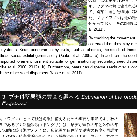
の種子は発芽能力を持った
キノワグマの糞に含まれる
て、発芽に適した環境に移動します (
た、ツキノワグマは他の種
分かっており、その距離は20k
al. 2011)。
By tracking the movement a
observed that they play a r
osystems. Bears consume fleshy fruits, such as cherries; the seeds of these f
 these seeds exhibit germinability (Koike et al. 2008a, b). In addition, the see
ansported to an environment suitable for germination by secondary seed dispe
oike et al. 2006, 2012a, b). Furthermore, bears can disperse seeds over a lo
th the other seed dispersers (Koike et al. 2011).
3. ブナ科堅果類の豊凶を調べる
Estimation of the produ
Fagaceae
キノワグマにとって秋は冬眠に備えるための重要な季節です。秋の
食であるブナ科堅果類（ドングリ）は、結実が豊作の年と凶作の年
定期的に繰り返すとともに、広範囲で個体間で結実の程度が同調す
、いわゆる結実豊凶があるという特徴があります。従って、秋のク