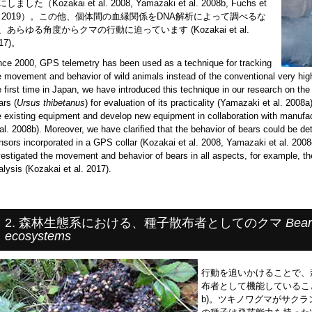
しました（Kozakai et al. 2008, Yamazaki et al. 2008b, Fuchs et
l. 2019）。この他、個体間の血縁関係をDNA解析によって調べるな
、あらゆる角度からクマの行動に迫っています (Kozakai et al.
17)。
nce 2000, GPS telemetry has been used as a technique for tracking
e movement and behavior of wild animals instead of the conventional very hig
e first time in Japan, we have introduced this technique in our research on t
ars (
Ursus thibetanus
) for evaluation of its practicality (Yamazaki et al. 2008
e existing equipment and develop new equipment in collaboration with manufa
 al. 2008b). Moreover, we have clarified that the behavior of bears could be 
nsors incorporated in a GPS collar (Kozakai et al. 2008, Yamazaki et al. 2008
vestigated the movement and behavior of bears in all aspects, for example, th
alysis (Kozakai et al. 2017).
2. 森林生態系における、種子散布者としてのクマ
Bear
ecosystems
行動を追いかけることで、
布者として機能していることを明ら
b)。ツキノワグマがサク