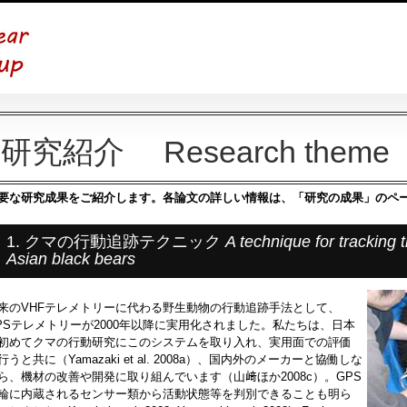
研究紹介 Research theme
要な研究成果をご紹介します。各論文の詳しい情報は、「研究の成果」のペ
1. クマの行動追跡テクニック
A technique for tracking
Asian black bears
来のVHFテレメトリーに代わる野生動物の行動追跡手法として、
PSテレメトリーが2000年以降に実用化されました。私たちは、日本
初めてクマの行動研究にこのシステムを取り入れ、実用面での評価
行うと共に（Yamazaki et al. 2008a）、国内外のメーカーと協働しな
ら、機材の改善や開発に取り組んでいます（山﨑ほか2008c）。GPS
輪に内蔵されるセンサー類から活動状態等を判別できることも明ら