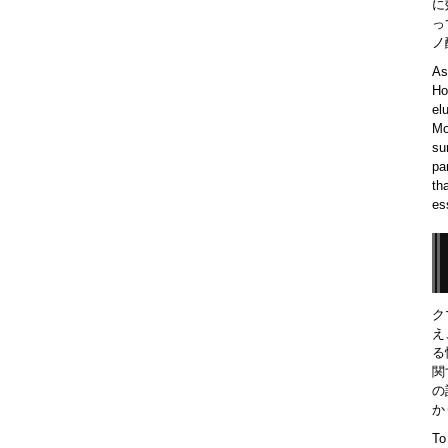
に
っ
ノ
As
Ho
el
Mo
su
pa
th
es
ク
え
る
関
の
か
To