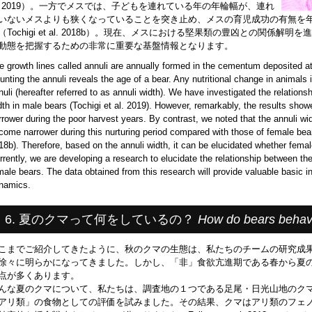
l. 2019）。一方でメスでは、子どもを連れている年の年輪幅が、連れ
いないメスよりも狭くなっていることを突き止め、メスの育児成功の有無を
（Tochigi et al. 2018b）。現在、メスにおける堅果類の豊凶との関係
動態を把握するための非常に重要な基盤情報となります。
e growth lines called annuli are annually formed in the cementum deposited at 
unting the annuli reveals the age of a bear. Any nutritional change in animals is
nuli (hereafter referred to as annuli width). We have investigated the relation
dth in male bears (Tochigi et al. 2019). However, remarkably, the results show
rrower during the poor harvest years. By contrast, we noted that the annuli w
come narrower during this nurturing period compared with those of female bears
18b). Therefore, based on the annuli width, it can be elucidated whether femal
rrently, we are developing a research to elucidate the relationship between th
male bears. The data obtained from this research will provide valuable basic i
namics.
6. 夏のクマって何をしているの？
How do bears behav
こまでご紹介してきたように、秋のクマの生態は、私たちのチームの研究成
徐々に明らかになってきました。しかし、「非」食欲亢進期である春から夏
点が多くあります。
んな夏のクマについて、私たちは、調査地の１つである足尾・日光山地のク
アリ類」の食物としての評価を試みました。その結果、クマはアリ類のフェ