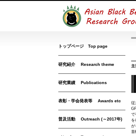
トップページ Top page
研究紹介 Research theme
主
研究業績 Publications
表彰・学会発表等 Awards etc
従
G
で
普及活動 Outreach (～2017年)
を
が
首