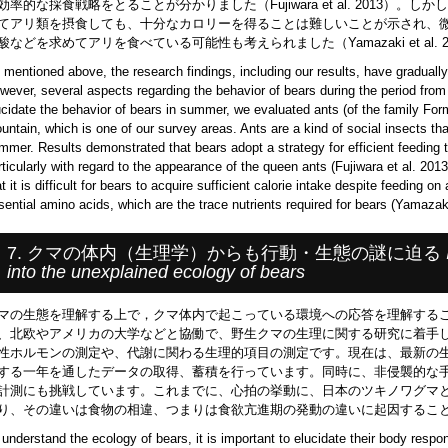
効率的な採食戦略をとることが分かりました（Fujiwara et al. 2013）
てアリ類を摂食しても、十分なカロリーを得ることは難しいことが示され、
酸などを求めてアリを食べている可能性も考えられました（Yamazaki et al. 2
 mentioned above, the research findings, including our results, have gradually
wever, several aspects regarding the behavior of bears during the period fro
ucidate the behavior of bears in summer, we evaluated ants (of the family Form
untain, which is one of our survey areas. Ants are a kind of social insects th
mmer. Results demonstrated that bears adopt a strategy for efficient feeding t
rticularly with regard to the appearance of the queen ants (Fujiwara et al. 2013
at it is difficult for bears to acquire sufficient calorie intake despite feeding 
sential amino acids, which are the trace nutrients required for bears (Yamazaki
7. クマの体内（生理学）からも行動・生態の謎に迫る
into the unexplained ecology of bears
マの生態を理解する上で，クマ体内で起こっている環境への応答を理解する
、北欧やアメリカの大学などと協働で、野生クマの生理に関する研究に着手
性ホルモンの測定や、代謝に関わる生理的項目の測定です。現在は、最新の
する一年を通したデータの取得、蓄積を行っています。同時に、非侵襲的な
計測にも挑戦しています。これまでに、心拍の挙動に、日本のツキノワグマ
り、その違いは食物の相違、つまりは食欲亢進期の発動の違いに起因することが示されま
 understand the ecology of bears, it is important to elucidate their body res