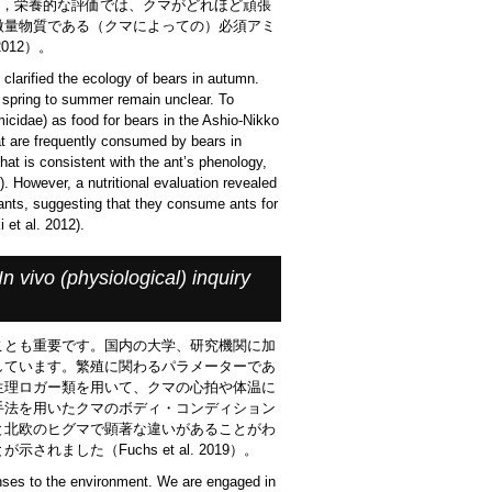
。しかし，栄養的な評価では、クマがどれほど頑張
微量物質である（クマによっての）必須アミ
012）。
 clarified the ecology of bears in autumn.
m spring to summer remain unclear. To
icidae) as food for bears in the Ashio-Nikko
at are frequently consumed by bears in
hat is consistent with the ant’s phenology,
). However, a nutritional evaluation revealed
on ants, suggesting that they consume ants for
 et al. 2012).
In vivo (physiological) inquiry
ことも重要です。国内の大学、研究機関に加
しています。繁殖に関わるパラメーターであ
生理ロガー類を用いて、クマの心拍や体温に
手法を用いたクマのボディ・コンディション
と北欧のヒグマで顕著な違いがあることがわ
した（Fuchs et al. 2019）。
ponses to the environment. We are engaged in