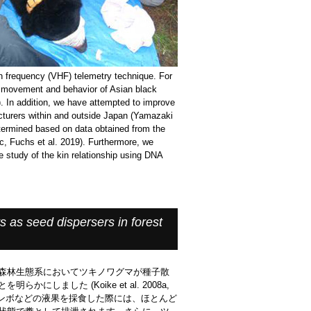
h frequency (VHF) telemetry technique. For
he movement and behavior of Asian black
a). In addition, we have attempted to improve
cturers within and outside Japan (Yamazaki
determined based on data obtained from the
c, Fuchs et al. 2019). Furthermore, we
e study of the kin relationship using DNA
s as seed dispersers in forest
森林生態系においてツキノワグマが種子散
かにしました (Koike et al. 2008a,
ランボなどの液果を採食した際には、ほとんど