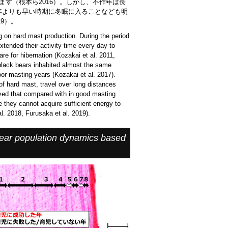
回ります（根本ら2016）。しかし、不作年は長
年よりも早い時期に冬眠に入ることなども明
019）。
g on hard mast production. During the period
xtended their activity time every day to
re for hibernation (Kozakai et al. 2011,
 black bears inhabited almost the same
or masting years (Kozakai et al. 2017).
of hard mast, travel over long distances
rved that compared with in good masting
e they cannot acquire sufficient energy to
l. 2018, Furusaka et al. 2019).
ear population dynamics based