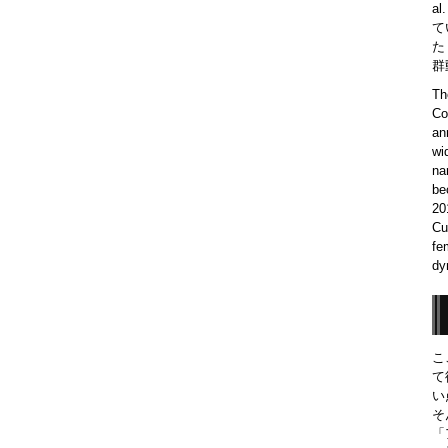
a
て
た
群
Th
Co
an
wi
na
be
20
Cu
fe
dy
こ
て
い
そ
「