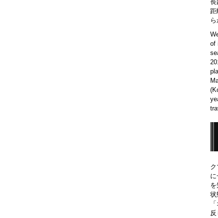
長
距
らか
We
of
se
20
pl
Ma
(K
ye
tr
ク
に
を
状
「
反