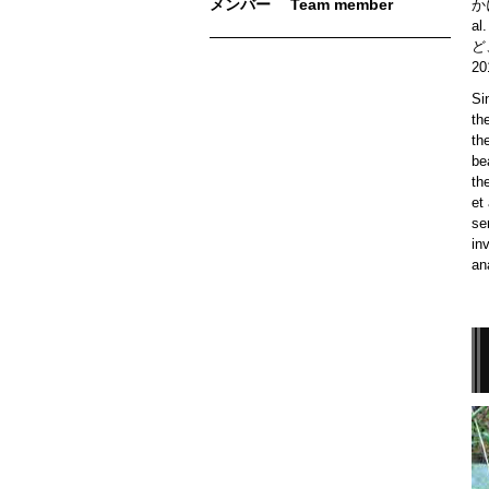
メンバー Team member
かに
a
ど
20
Si
th
th
be
th
et
se
in
an